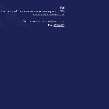
ที่อยู่
519 ถนนพระรามที่ 2 แขวงบางมด เขตจอมทอง กรุงเทพฯ 10150
thepthara.official@gmail.com
Tel:
024283148
|
024280349
|
024270404
Fax:
024281979